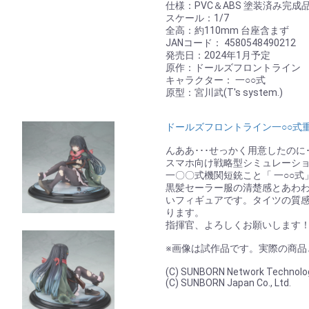
仕様：PVC＆ABS 塗装済み完成
スケール：1/7
全高：約110mm 台座含まず
JANコード： 4580548490212
発売日：2024年1月予定
原作：ドールズフロントライン
キャラクター： 一○○式
原型：宮川武(T's system.)
ドールズフロントライン一○○式重
んああ･･･せっかく用意したのに･
スマホ向け戦略型シミュレーシ
一〇〇式機関短銃こと「 一○○
黒髪セーラー服の清楚感とあわ
いフィギュアです。タイツの質
ります。
指揮官、よろしくお願いします
※画像は試作品です。実際の商品
(C) SUNBORN Network Technology
(C) SUNBORN Japan Co., Ltd.