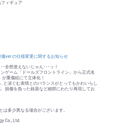
品フィギュア
傷ver.の仕様変更に関するお知らせ
･･全然使えないじゃん･･･ッ！
ョンゲーム「ドールズフロントライン」から正式名
式」が重傷絵にて立体化！
わ…と涙ぐむ表情とのバランスがとってもかわいらし
感、損傷を負った銃器など細部にわたり再現してお
！
とは多少異なる場合がございます。
 Co., Ltd.